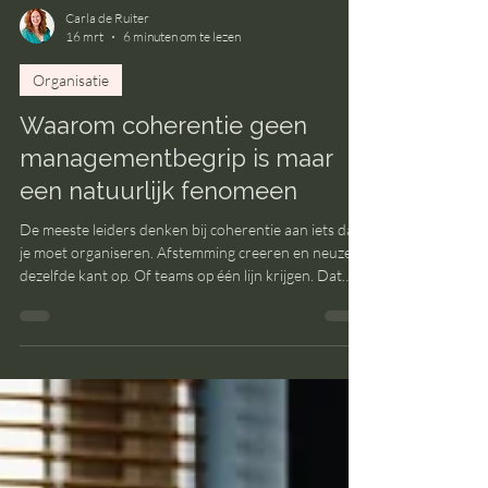
Carla de Ruiter
16 mrt
6 minuten om te lezen
Organisatie
Waarom coherentie geen
managementbegrip is maar
een natuurlijk fenomeen
De meeste leiders denken bij coherentie aan iets dat
je moet organiseren. Afstemming creeren en neuzen
dezelfde kant op. Of teams op één lijn krijgen. Dat
klinkt logisch, maar ergens wringt het ook. Want hoe
harder je probeert mensen op één lijn te krijgen, hoe
vaker het tegenovergestelde gebeurt. Coherentie
laat zich namelijk niet organiseren. Ze ontstaat.