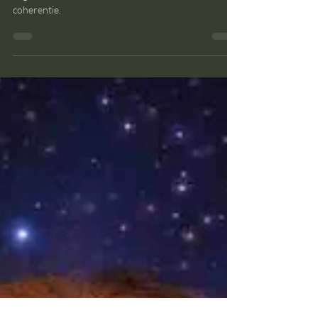
Waarom steeds meer bewuste
ondernemers het oude model
loslaten
Bewuste ondernemers zoeken nieuwe manier van
organiseren en plannen. Dat kompas noemen we
coherentie.