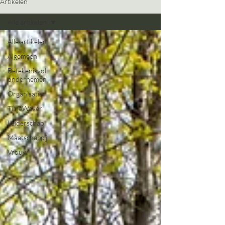
Artikelen
Alle artikelen
Alle artikelen
Algemeen
Betekenisvol
ondernemen
Organisatie
TimeWaver
Leiderschap
Maatschappij
Vrouw