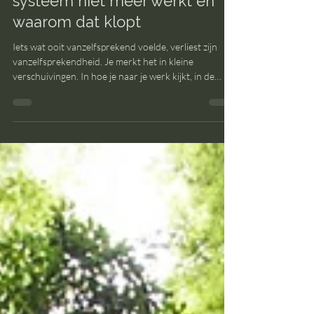
Waarom je voelt dat het oude
systeem niet meer werkt en
waarom dat klopt
Iets wat ooit vanzelfsprekend voelde, verliest zijn
vanzelfsprekendheid. Je merkt het in kleine
verschuivingen. In hoe je naar je werk kijkt, in de
manier waarop je keuzes maakt, in de toon van
gesprekken die je voert. Alsof je nog wel meedoet in
hetzelfde spel, maar de regels je niet meer raken.
Alsof het systeem nog draait, maar jij er niet meer
helemaal in past. Herkenbaar?