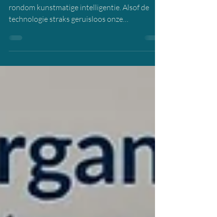
Er hangt een bijna magische verwachting
rondom kunstmatige intelligentie. Alsof de
technologie straks geruisloos onze
organisaties binnenwandelt, een paar
processen automatiseert, de werkdruk
verlaagt en ondertussen ook nog nieuwe
kansen creëert. Het is een aantrekkelijk beeld.
Maar wie AI werkelijk invoert, ontdekt al snel
dat de grootste verandering niet plaatsvindt in
de technologie, maar in de organisatie zelf.