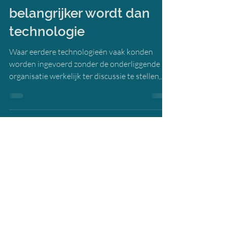
AI in organisaties:
waarom coherentie
belangrijker wordt dan
technologie
Waar eerdere technologieën vaak konden
worden ingevoerd zonder de onderliggende
organisatie werkelijk ter discussie te stellen,
legt AI juist bloot hoe die organisatie
functioneert. Of misschien nauwkeuriger: hoe
zij niet functioneert. Wat zich momenteel in
veel organisaties afspeelt, is daarom geen
technologische transitie. Het is een
organisatietransitie die zichtbaar wordt via
technologie. AI is niet de verandering. AI maakt
de verandering zichtbaar.