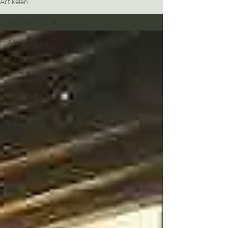
Artikelen
Alle artikelen
Alle artikelen
Algemeen
Betekenisvol
ondernemen
Organisatie
TimeWaver
Leiderschap
Maatschappij
Vrouw