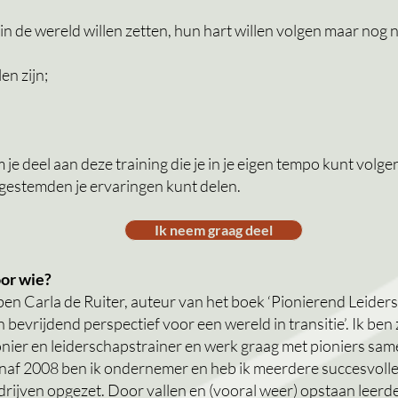
n de wereld willen zetten, hun hart willen volgen maar nog 
en zijn;
 je deel aan deze training die je in je eigen tempo kunt volg
jkgestemden je ervaringen kunt delen.
Ik neem graag deel
or wie?
 ben Carla de Ruiter, auteur van het boek ‘Pionierend Leider
 bevrijdend perspectief voor een wereld in transitie’. Ik ben 
onier en leiderschapstrainer en werk graag met pioniers sam
naf 2008 ben ik ondernemer en heb ik meerdere succesvoll
drijven opgezet. Door vallen en (vooral weer) opstaan leerde