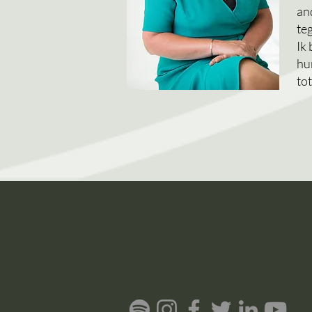
an
te
Ik
hu
tot