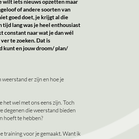
e wilt iets nieuws opzetten maar
ngeloof of andere soorten van
et goed doet, je krijgt al die
tijd lang was je heel enthousiast
kt constant naar wat je dan wél
 ver te zoeken. Dat is
nd kunt en jouw droom/ plan/
 weerstand er zijn en hoe je
 het wel met ons eens zijn. Toch
 we degenen die weerstand bieden
van hoeft te hebben?
e training voor je gemaakt. Want ik