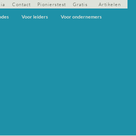
dia
Contact
Pionierstest
Gratis
Artikelen
odes
Voor leiders
Voor ondernemers