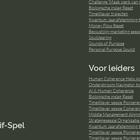
Challenge 'Maak werk van j
Biologische inslag Reset
TimeWaver trajecten
Kwantum Jaarafstemming t
Money Flow Reset
Bewustzijn-marketing sessi
Soulclearing
Sounds of Purpose
Personal Purpose Sound
Voor leiders
Human Coherence Helix Ana
Onderstroom Navigator to
AI & Human Coherence
Biologische inslag Reset
TimeWaver sessie Pionieren
TimeWaver sessie Coherent
Middle Management Align
Strategiesessie Organisatie
if-Spel
Kwantum Jaarafstemming t
TimeWaver sessie Pioniere
TimeWaver sessie Pioniere