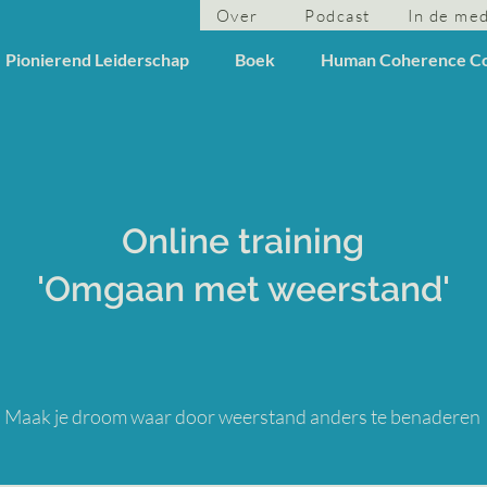
Over
Podcast
In de me
Pionierend Leiderschap
Boek
Human Coherence C
Online training
'Omgaan met weerstand'
Maak je droom waar door weerstand anders te benaderen