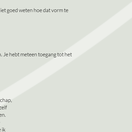
niet
goed
weten hoe dat vorm te
en. Je hebt meteen toegang tot het
schap,
zelf
en.
e
 ik