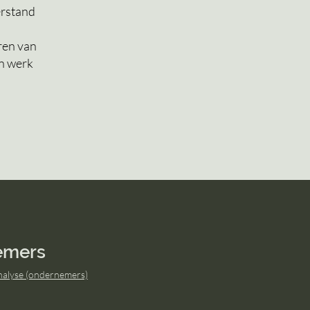
erstand
ren van
en werk
emers
alyse (ondernemers)