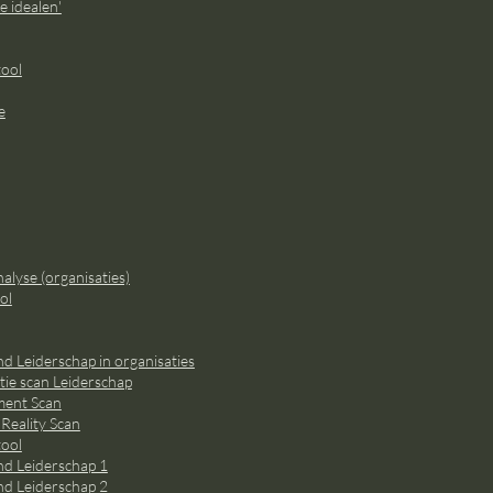
e idealen'
ool
e
lyse (organisaties)
ol
d Leiderschap in organisaties
ie scan Leiderschap
ment Scan
 Reality Scan
ool
nd Leiderschap 1
nd Leiderschap 2