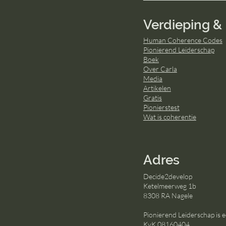
Verdieping & 
Human Coherence Codes
Pionierend Leiderschap
Boek
Over Carla
Media
Artikelen
Gratis
Pionierstest
Wat is coherentie
Adres
Decide2develop
Ketelmeerweg 1b
8308 RA Nagele
Pionierend Leiderschap is
KvK 08160404