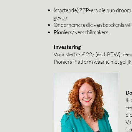
(startende) ZZP-ers die hun droom i
geven;
Ondernemers die van betekenis will
Pioniers/ verschilmakers.
Investering
Voor slechts € 22,- (excl. BTW) neem
Pioniers Platform waar je met geli
Do
Ik
een
pi
Va
be