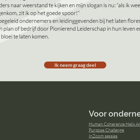
ders naar weerstand te kijken en mijn slogan is nu: “als ik we
genkom, zit ik op het goede spoor!”
 begeleid ondernemers en leidinggevenden bij het laten flore
n plan of bedrijf door Pionierend Leiderschap in hun leven 
 bloei te laten komen.
Ik neem graag deel
Voor ondern
Human Coherence Helix An
Purpose Challenge
InZoom sessies