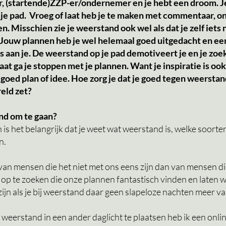
er, (startende)ZZP-er/ondernemer en je hebt een droom. J
 je pad. Vroeg of laat heb je te maken met commentaar, o
. Misschien zie je weerstand ook wel als dat je zelf iets ni
 Jouw plannen heb je wel helemaal goed uitgedacht en een 
s aan je. De weerstand op je pad demotiveert je en je zoe
aat ga je stoppen met je plannen. Want je inspiratie is ook
oed plan of idee. Hoe zorg je dat je goed tegen weersta
eld zet?
nd om te gaan?
 het belangrijk dat je weet wat weerstand is, welke soorten
n.
van mensen die het niet met ons eens zijn dan van mensen die
op te zoeken die onze plannen fantastisch vinden en laten
t zijn als je bij weerstand daar geen slapeloze nachten meer 
weerstand in een ander daglicht te plaatsen heb ik een onlin