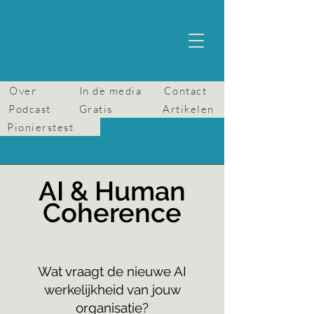
Over
In de media
Contact
Podcast
Gratis
Artikelen
Pionierstest
AI & Human
Coherence
Wat vraagt de nieuwe AI
werkelijkheid van jouw
organisatie?