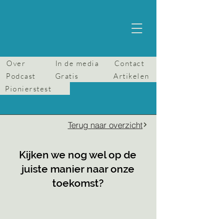
Over
In de media
Contact
Podcast
Gratis
Artikelen
Pionierstest
Terug naar overzicht
Kijken we nog wel op de
juiste manier naar onze
toekomst?