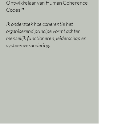
Ontwikkelaar van Human Coherence
Codes™
Ik onderzoek hoe coherentie het
organiserend principe vormt achter
menselijk functioneren, leiderschap en
systeemverandering.