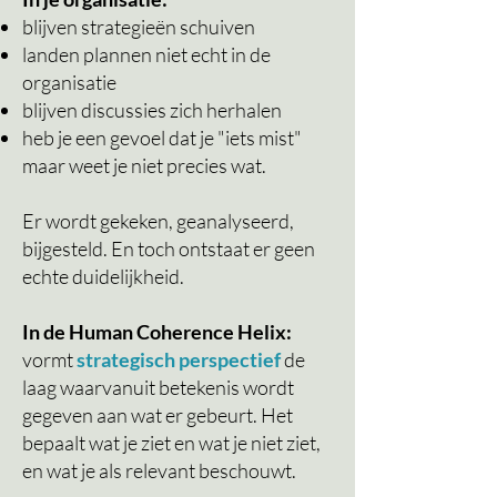
blijven
strategieën
schuiven
landen
plannen
niet echt in de
organisatie
blijven discussies zich herhalen
heb je een gevoel dat je "iets mist"
maar weet je niet precies wat.
Er
wordt
gekeken, geanalyseerd,
bijgesteld. En toch ontstaat er geen
echte duidelijkheid.
In de Human Coherence Helix:
vormt
strategisch perspectief
de
laag waarvanuit betekenis wordt
gegeven aan wat er gebeurt. Het
bepaalt wat je ziet en wat je niet ziet,
en wat je als relevant beschouwt.