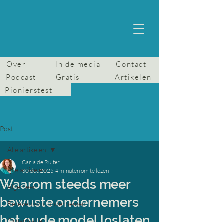
Over
In de media
Contact
Podcast
Gratis
Artikelen
Pionierstest
Post
Alle artikelen
Carla de Ruiter
Alle artikelen
30 dec 2025
4 minuten om te lezen
Waarom steeds meer
Algemeen
bewuste ondernemers
Betekenisvol ondernemen
het oude model loslaten
Organisatie