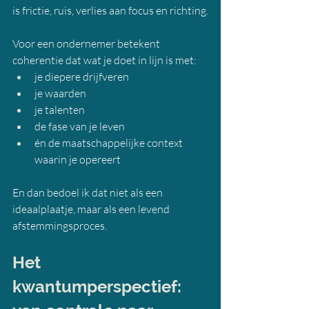
is frictie, ruis, verlies aan focus en richting.
Voor een ondernemer betekent 
coherentie dat wat je doet in lijn is met:
je diepere drijfveren
je waarden
je talenten
de fase van je leven
én de maatschappelijke context 
waarin je opereert
En dan bedoel ik dat niet als een 
ideaalplaatje, maar als een levend 
afstemmingsproces.
Het 
kwantumperspectief: 