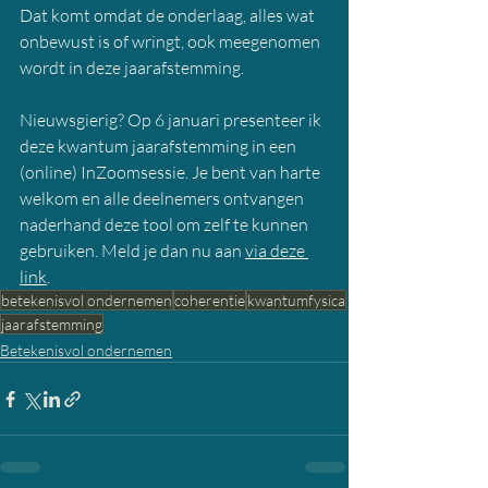
Dat komt omdat de onderlaag, alles wat 
onbewust is of wringt, ook meegenomen 
wordt in deze jaarafstemming.
Nieuwsgierig? Op 6 januari presenteer ik 
deze kwantum jaarafstemming in een 
(online) InZoomsessie. Je bent van harte 
welkom en alle deelnemers ontvangen 
naderhand deze tool om zelf te kunnen 
gebruiken. Meld je dan nu aan 
via deze 
link
.
betekenisvol ondernemen
coherentie
kwantumfysica
jaarafstemming
Betekenisvol ondernemen