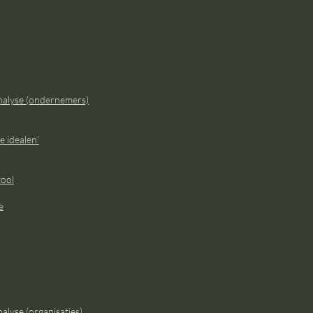
alyse (ondernemers)
e idealen'
ool
e
lyse (organisaties)