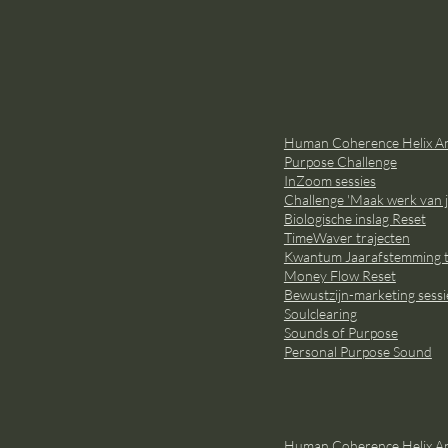
Human Coherence Helix An
Purpose Challenge
InZoom sessies
Challenge 'Maak werk van j
Biologische inslag Reset
TimeWaver trajecten
Kwantum Jaarafstemming t
Money Flow Reset
Bewustzijn-marketing sessi
Soulclearing
Sounds of Purpose
Personal Purpose Sound
Human Coherence Helix Ana