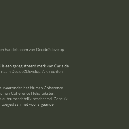
 een handelsnaam van Decide2develop.
s een geregistreerd merk van Carla de
e naam Decide2Develop. Alle rechten
te, waaronder het Human Coherence
man Coherence Helix, teksten,
is auteursrechtelijk beschermd. Gebruik
end toegestaan met voorafgaande