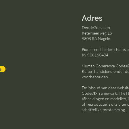
Adres
Decide2develop
Ketelmeerweg 1b
8308 RA Nagele
Pionierend Leiderschap is
KvK 08160404
Human Coherence Codes® i
s
Ruiter, handelend onder d
voorbehouden.
De inhoud van deze websi
Codes®-framework, The Hu
afbeeldingen en modellen, 
of reproductie is uitsluit
schriftelijke toestemming.