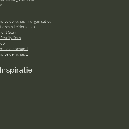
ol
d Leiderschap in organisaties
ie scan Leiderschap
ment Scan
 Reality Scan
ool
nd Leiderschap 1
nd Leiderschap 2
Inspiratie