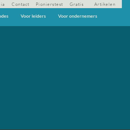
dia
Contact
Pionierstest
Gratis
Artikelen
odes
Voor leiders
Voor ondernemers