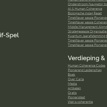
Onderstroom Navigator to
AI & Human Coherence
Biologische inslag Reset
TimeWaver sessie Pionieren
TimeWaver sessie Coherent
Middle Management Align
Strategiesessie Organisatie
if-Spel
Kwantum Jaarafstemming t
TimeWaver sessie Pioniere
TimeWaver sessie Pioniere
Verdieping & 
Human Coherence Codes
Pionierend Leiderschap
Boek
Over Carla
Media
Artikelen
Gratis
Pionierstest
Wat is coherentie