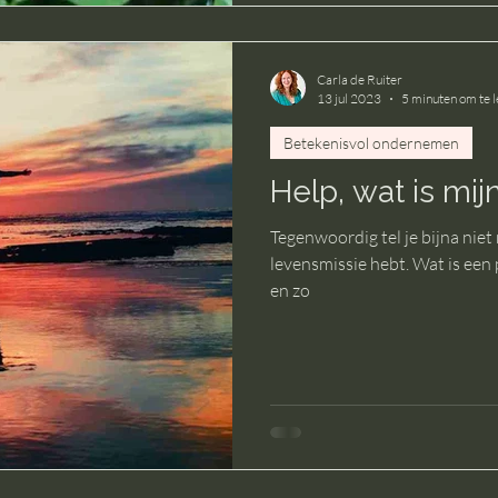
Carla de Ruiter
13 jul 2023
5 minuten om te 
Betekenisvol ondernemen
Help, wat is mi
Tegenwoordig tel je bijna niet
levensmissie hebt. Wat is een
en zo