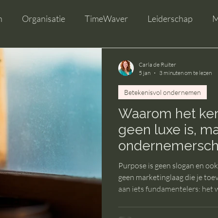
n
Organisatie
TimeWaver
Leiderschap
M
Carla de Ruiter
5 jan
3 minuten om te lezen
Betekenisvol ondernemen
Waarom het ken
geen luxe is, m
ondernemersc
Purpose is geen slogan en ook
geen marketinglaag die je toev
aan iets fundamentelers: het 
zelfs je uithoudingsvermogen
ontstaat er samenhang.