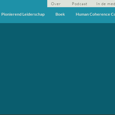
Over
Podcast
In de me
Pionierend Leiderschap
Boek
Human Coherence C