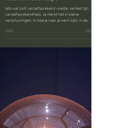
Waarom je voelt dat het oude
systeem niet meer werkt en
waarom dat klopt
Iets wat ooit vanzelfsprekend voelde, verliest zijn
vanzelfsprekendheid. Je merkt het in kleine
verschuivingen. In hoe je naar je werk kijkt, in de
manier waarop je keuzes maakt, in de toon van
gesprekken die je voert. Alsof je nog wel meedoet in
hetzelfde spel, maar de regels je niet meer raken.
Alsof het systeem nog draait, maar jij er niet meer
helemaal in past. Herkenbaar?