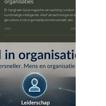
echt heeft gewerkt in
organisaties
Er hangt een bijna magische verwachting rondom
kunstmatige intelligentie. Alsof de technologie straks
geruisloos onze organisaties binnenwandelt, een
paar processen automatiseert, de werkdruk verlaagt
en ondertussen ook nog nieuwe kansen creëert. Het
is een aantrekkelijk beeld. Maar wie AI werkelijk
invoert, ontdekt al snel dat de grootste verandering
niet plaatsvindt in de technologie, maar in de
organisatie zelf.