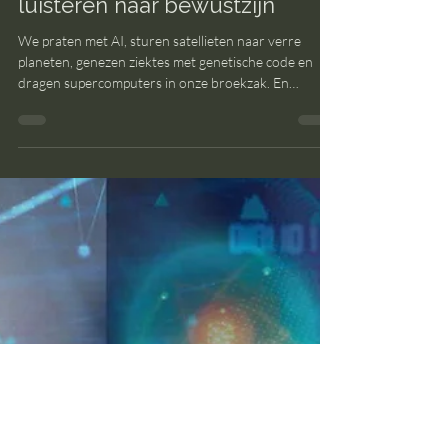
Carla de Ruiter
20 jan
5 minuten om te lezen
TimeWaver
Wanneer technologie leert
luisteren naar bewustzijn
We praten met AI, sturen satellieten naar verre
planeten, genezen ziektes met genetische code en
dragen supercomputers in onze broekzak. En
ondertussen blijven we hardnekkig doen alsof
bewustzijn iets vaags is dat zich niet laat meten,
begrijpen of gebruiken. Alsof technologie en
bewustzijn twee verschillende werelden zijn. Terwijl
juist daar, op dat snijvlak, iets nieuws ontstaat.