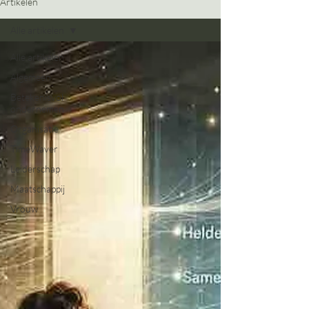
Artikelen
Alle artikelen
Alle artikelen
Algemeen
Betekenisvol
ondernemen
Organisatie
TimeWaver
Leiderschap
Maatschappij
Vrouw