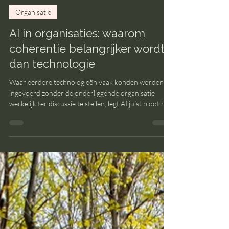
Carla de Ruiter
12 jun
4 minuten om te lezen
Organisatie
AI in organisaties: waarom
coherentie belangrijker wordt
dan technologie
Waar eerdere technologieën vaak konden worden
ingevoerd zonder de onderliggende organisatie
werkelijk ter discussie te stellen, legt AI juist bloot hoe
die organisatie functioneert. Of misschien
nauwkeuriger: hoe zij niet functioneert. Wat zich
momenteel in veel organisaties afspeelt, is daarom
geen technologische transitie. Het is een
organisatietransitie die zichtbaar wordt via
technologie. AI is niet de verandering. AI maakt de
verandering zichtbaar.