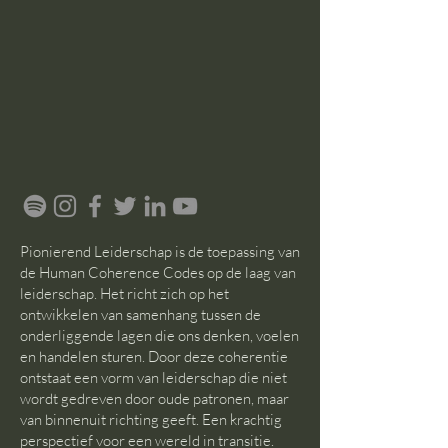
Pionierend Leiderschap is de toepassing van
de Human Coherence Codes op de laag van
leiderschap. Het richt zich op het
ontwikkelen van samenhang tussen de
onderliggende lagen die ons denken, voelen
en handelen sturen. Door deze coherentie
ontstaat een vorm van leiderschap die niet
wordt gedreven door oude patronen, maar