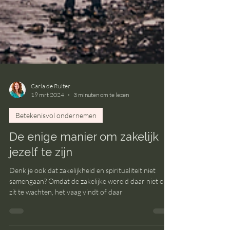
Carla de Ruiter
19 mrt 2024
3 minuten om te lezen
Betekenisvol ondernemen
De enige manier om zakelijk
jezelf te zijn
Denk je ook dat zakelijkheid en spiritualiteit niet
samengaan? Omdat de zakelijke wereld daar niet op
zit te wachten, het vaag vindt of daar