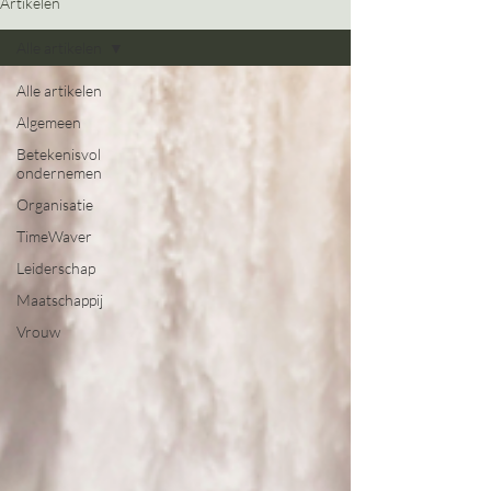
Artikelen
Alle artikelen
Alle artikelen
Algemeen
Betekenisvol
ondernemen
Organisatie
TimeWaver
Leiderschap
Maatschappij
Vrouw