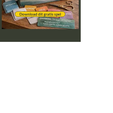
Download dit gratis spel
Blijf op de hoogte!
Aanmelden Spring in 't Veld Updates
Voor ondernemers
Human Coherence Helix Analyse