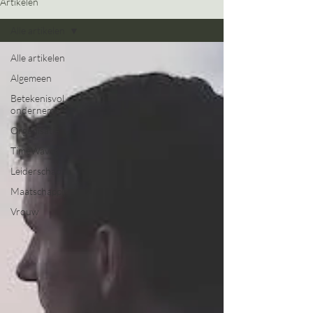
Artikelen
Alle artikelen
Alle artikelen
Algemeen
Betekenisvol
ondernemen
Organisatie
TimeWaver
Leiderschap
Maatschappij
Vrouw