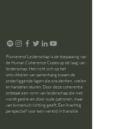
Pionierend Leiderschap is de toepassing van
de Human Coherence Codes op de laag van
leiderschap. Het richt zich op het
ontwikkelen van samenhang tussen de
onderliggende lagen die ons denken, voelen
en handelen sturen. Door deze coherentie
ontstaat een vorm van leiderschap die niet
wordt gedreven door oude patronen, maar
van binnenuit richting geeft. Een krachtig
perspectief voor een wereld in transitie.