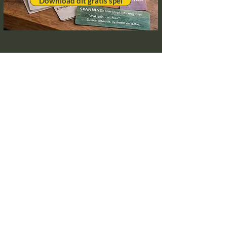
Download dit gratis spel
Blijf op de hoogte!
Aanmelden Spring in 't Veld Updates
Voor ondernemers
Human Coherence Helix Analyse
(ondernemers)
Purpose Challenge
InZoom sessies
Challenge 'Maak werk van je idealen'