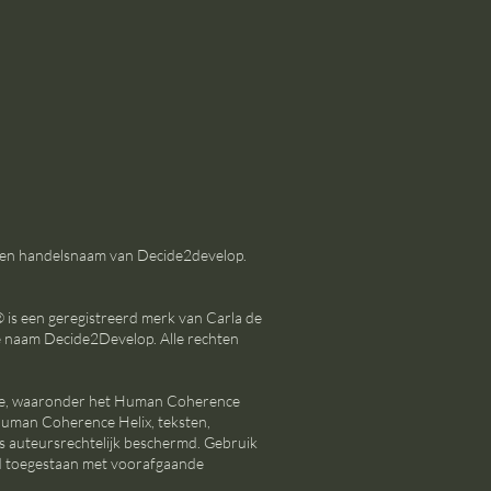
 een handelsnaam van Decide2develop.
s een geregistreerd merk van Carla de
e naam Decide2Develop. Alle rechten
te, waaronder het Human Coherence
man Coherence Helix, teksten,
is auteursrechtelijk beschermd. Gebruik
end toegestaan met voorafgaande