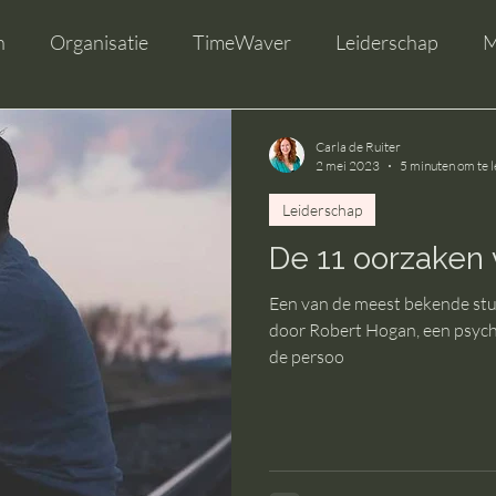
n
Organisatie
TimeWaver
Leiderschap
M
Carla de Ruiter
2 mei 2023
5 minuten om te 
Leiderschap
De 11 oorzake
Een van de meest bekende stud
door Robert Hogan, een psych
de persoo