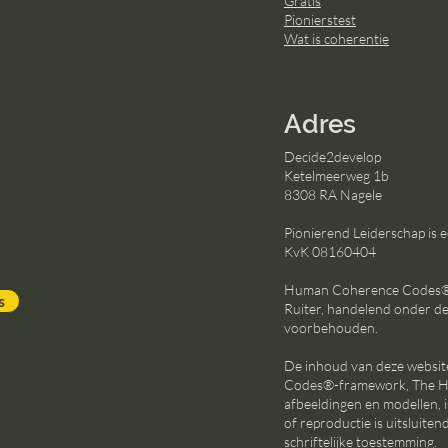
Gratis
Pionierstest
Wat is coherentie
Adres
Decide2develop
Ketelmeerweg 1b
8308 RA Nagele
Pionierend Leiderschap is
KvK 08160404
Human Coherence Codes® i
s
Ruiter, handelend onder d
voorbehouden.
De inhoud van deze websi
Codes®-framework, The Hu
afbeeldingen en modellen, 
of reproductie is uitsluit
schriftelijke toestemming.