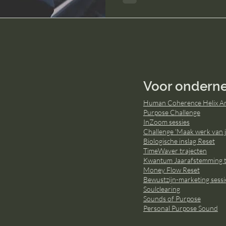
Voor ondern
Human Coherence Helix An
Purpose Challenge
InZoom sessies
Challenge 'Maak werk van j
Biologische inslag Reset
TimeWaver trajecten
Kwantum Jaarafstemming t
Money Flow Reset
Bewustzijn-marketing sessi
Soulclearing
Sounds of Purpose
Personal Purpose Sound