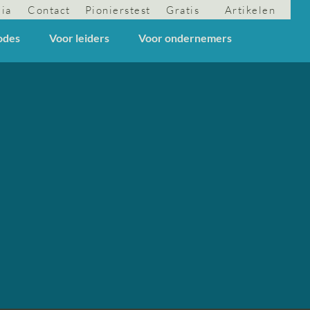
dia
Contact
Pionierstest
Gratis
Artikelen
odes
Voor leiders
Voor ondernemers