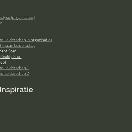
lyse (organisaties)
ol
d Leiderschap in organisaties
ie scan Leiderschap
ment Scan
 Reality Scan
ool
nd Leiderschap 1
nd Leiderschap 2
Inspiratie