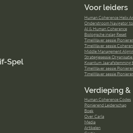
Voor leiders
Human Coherence Helix Ana
Onderstroom Navigator to
AI & Human Coherence
Biologische inslag Reset
TimeWaver sessie Pionieren
TimeWaver sessie Coherent
Middle Management Align
Strategiesessie Organisatie
if-Spel
Kwantum Jaarafstemming t
TimeWaver sessie Pioniere
TimeWaver sessie Pioniere
Verdieping & 
Human Coherence Codes
Pionierend Leiderschap
Boek
Over Carla
Media
Artikelen