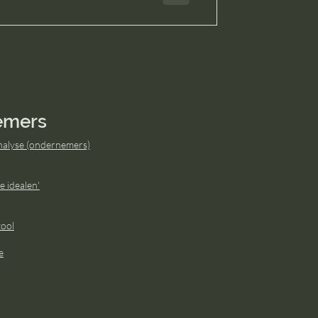
emers
alyse (ondernemers)
e idealen'
ool
e