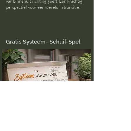
wordt gedreven door oude patronen, maar
van binnenuit richting geeft. Een krachtig
perspectief voor een wereld in transitie.
Gratis Systeem- Schuif-Spel