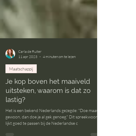
Carla de Ruiter
11 apr 2023
4 minuten om te lezen
Maatschappij
Je kop boven het maaiveld
uitsteken, waarom is dat zo
lastig?
Het is een bekend Nederlands gezegde: "Doe maar
gewoon, dan doe je al gek genoeg." Dit spreekwoord
lijkt goed te passen bij de Nederlandse c