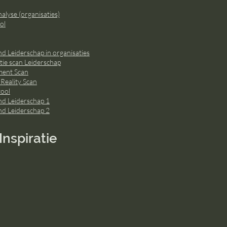
lyse (organisaties)
ol
d Leiderschap in organisaties
ie scan Leiderschap
ment Scan
 Reality Scan
ool
nd Leiderschap 1
nd Leiderschap 2
Inspiratie