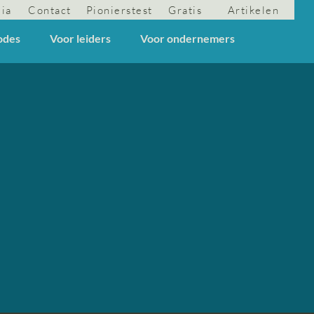
dia
Contact
Pionierstest
Gratis
Artikelen
odes
Voor leiders
Voor ondernemers