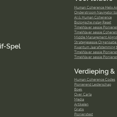
Human Coherence Helix Ana
Onderstroom Navigator to
AI & Human Coherence
Biologische inslag Reset
TimeWaver sessie Pionieren
TimeWaver sessie Coherent
Middle Management Align
Strategiesessie Organisatie
if-Spel
Kwantum Jaarafstemming t
TimeWaver sessie Pioniere
TimeWaver sessie Pioniere
Verdieping & 
Human Coherence Codes
Pionierend Leiderschap
Boek
Over Carla
Media
Artikelen
Gratis
Pionierstest