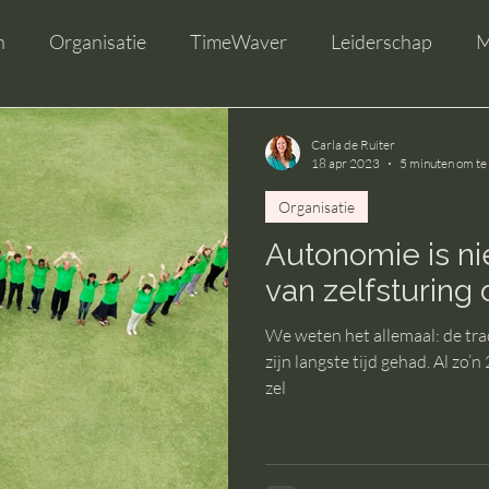
n
Organisatie
TimeWaver
Leiderschap
M
Carla de Ruiter
18 apr 2023
5 minuten om te
Organisatie
Autonomie is ni
van zelfsturing 
We weten het allemaal: de tra
zijn langste tijd gehad. Al zo
zel