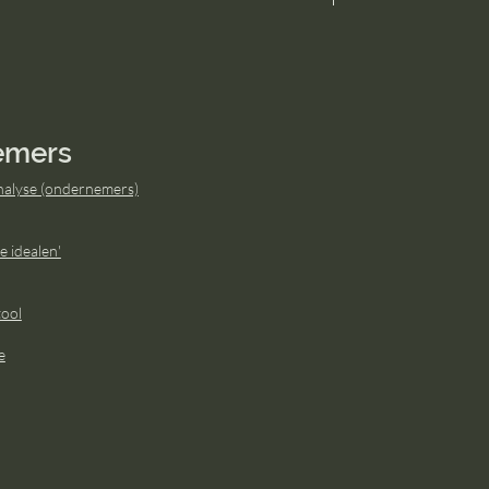
emers
alyse (ondernemers)
e idealen'
ool
e