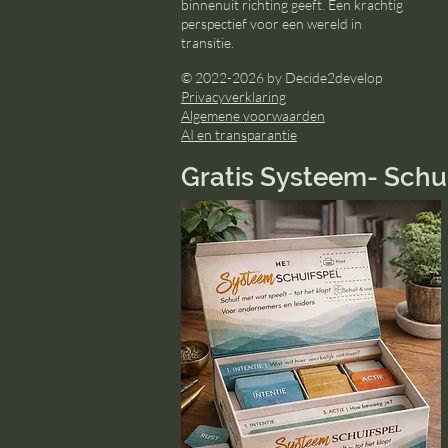
binnenuit richting geeft. Een krachtig
perspectief voor een wereld in
transitie.
© 2022-2026 by Decide2develop
Privacyverklaring
Algemene voorwaarden
AI en transparantie
Gratis Systeem- Schu