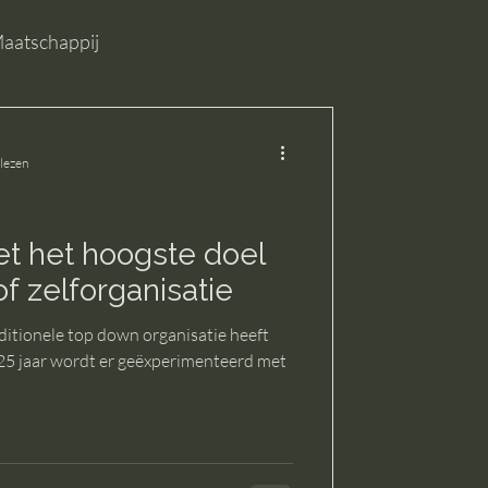
aatschappij
 lezen
et het hoogste doel
of zelforganisatie
ditionele top down organisatie heeft
’n 25 jaar wordt er geëxperimenteerd met