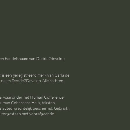
 een handelsnaam van Decide2develop.
s een geregistreerd merk van Carla de
e naam Decide2Develop. Alle rechten
te, waaronder het Human Coherence
man Coherence Helix, teksten,
is auteursrechtelijk beschermd. Gebruik
end toegestaan met voorafgaande