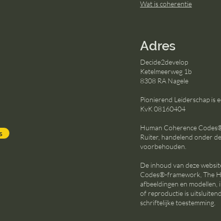
Wat is coherentie
Adres
Decide2develop
Ketelmeerweg 1b
8308 RA Nagele
Pionierend Leiderschap is
KvK 08160404
Human Coherence Codes® i
s
Ruiter, handelend onder d
voorbehouden.
De inhoud van deze websi
Codes®-framework, The Hu
afbeeldingen en modellen, 
of reproductie is uitsluit
schriftelijke toestemming.