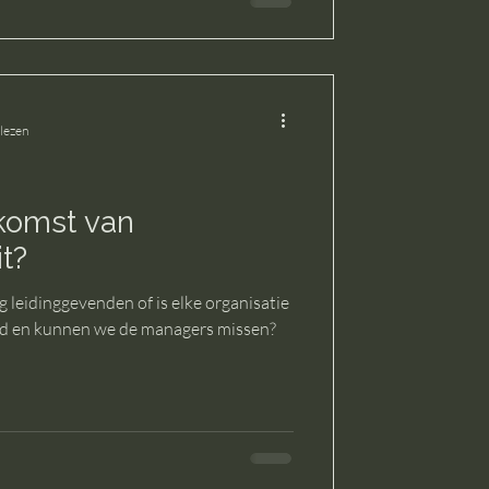
 lezen
komst van
t?
end en kunnen we de managers missen?