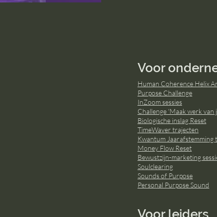
Voor ondern
Human Coherence Helix An
Purpose Challenge
InZoom sessies
Challenge 'Maak werk van j
Biologische inslag Reset
TimeWaver trajecten
Kwantum Jaarafstemming t
Money Flow Reset
Bewustzijn-marketing sessi
Soulclearing
Sounds of Purpose
Personal Purpose Sound
Voor leiders