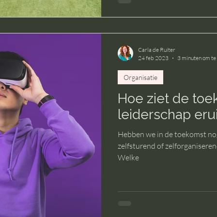
Carla de Ruiter
24 feb 2023
3 minuten om te
Organisatie
Hoe ziet de toe
leiderschap erui
Hebben we in de toekomst nog leidinggevenden of is elke organisatie
zelfsturend of zelforganiser
Welke