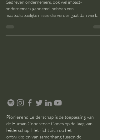
vakantie?
Gedreven ondernemers, ook wel impact-
ondernemers genoemd, hebben een
maatschappelijke missie die verder gaat dan werk.
Pionierend Leiderschap is de toepassing van
de Human Coherence Codes op de laag van