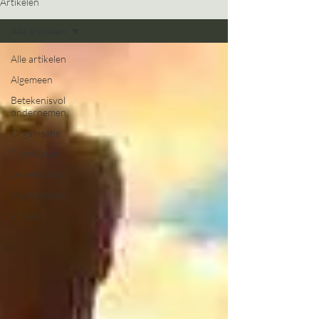
Artikelen
Alle artikelen
Alle artikelen
Algemeen
Betekenisvol
ondernemen
Organisatie
TimeWaver
Leiderschap
Maatschappij
Vrouw