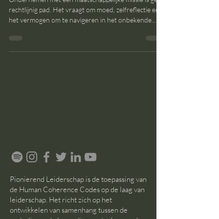
Ondernemen met een maatschappelijke missie is geen
rechtlijnig pad. Het vraagt om moed, zelfreflectie en
het vermogen om te navigeren in het onbekende.
Toch komt ieder van ons momenten tegen waarop
het niet meer stroomt.
Pionierend Leiderschap is de toepassing van
de Human Coherence Codes op de laag van
leiderschap. Het richt zich op het