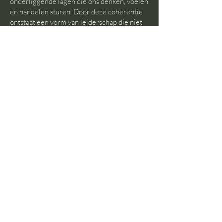
ontwikkelen van samenhang tussen de
onderliggende lagen die ons denken, voelen
en handelen sturen. Door deze coherentie
ontstaat een vorm van leiderschap die niet
wordt gedreven door oude patronen, maar
van binnenuit richting geeft. Een krachtig
perspectief voor een wereld in transitie.
Gratis Systeem- Schuif-Spel