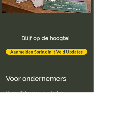
Blijf op de hoogte!
Aanmelden Spring in 't Veld Updates
Voor ondernemers
Human Coherence Helix Analyse
(ondernemers)
Purpose Challenge
InZoom sessies
Challenge 'Maak werk van je idealen'
Biologische inslag Reset
TimeWaver trajecten