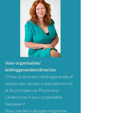
Voor organisaties/
leidinggevenden/directies
Of ben je directeur, leidinggevende of
bestuurder van een organisatie en wil
je de principes van Pionierend
Leiderschap in jouw organisatie
toepassen?
Huur me dan in als sparringpartner