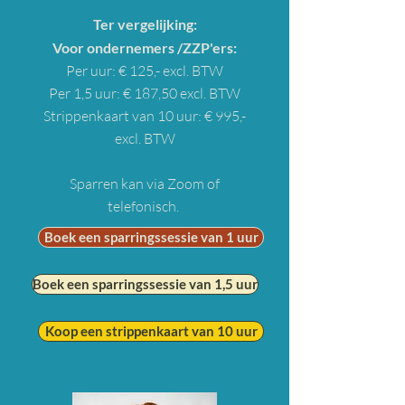
Ter vergelijking:
Voor ondernemers /ZZP'ers:
Per uur: € 125,- excl. BTW
Per 1,5 uur: € 187,50 excl. BTW
Strippenkaart van 10 uur: € 995,-
excl. BTW
Sparren kan via Zoom of
telefonisch.
Boek een sparringssessie van 1 uur
Boek een sparringssessie van 1,5 uur
Koop een strippenkaart van 10 uur