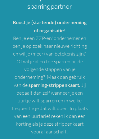
sparringpartner
Boost je (startende) onderneming
of organisatie!
Ben je een ZZP-er/ ondernemer en
ben je op zoek naar nieuwe richting
en wil je (meer) van betekenis zijn?
Of wil je af en toe sparren bij de
volgende stappen van je
onderneming? Maak dan gebruik
van de
sparring-strippenkaart.
Jij
bepaalt dan zelf wanneer je een
uurtje wilt sparren en in welke
frequentie je dat wilt doen. In plaats
van een uurtarief reken ik dan een
korting als je deze strippenkaart
vooraf aanschaft.