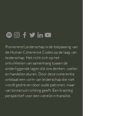
Pionierend Leiderschap is de toepassing van
de Human Coherence Codes op de laag van
leiderschap. Het richt zich op het
ontwikkelen van samenhang tussen de
onderliggende lagen die ons denken, voelen
en handelen sturen. Door deze coherentie
ontstaat een vorm van leiderschap die niet
wordt gedreven door oude patronen, maar
van binnenuit richting geeft. Een krachtig
perspectief voor een wereld in transitie.