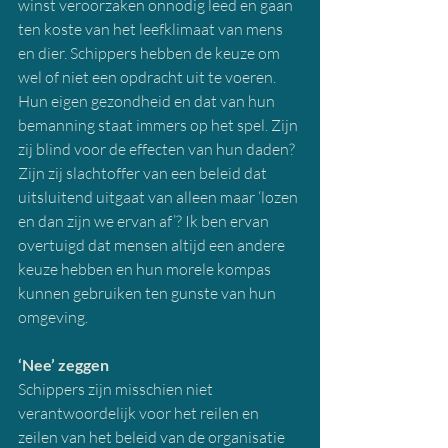
winst veroorzaken onnodig leed en gaan 
ten koste van het leefklimaat van mens 
en dier. Schippers hebben de keuze om 
wel of niet een opdracht uit te voeren. 
Hun eigen gezondheid en dat van hun 
bemanning staat immers op het spel. Zijn 
zij blind voor de effecten van hun daden? 
Zijn zij slachtoffer van een beleid dat 
uitsluitend uitgaat van alleen maar ‘lozen 
en dan zijn we ervan af’? Ik ben ervan 
overtuigd dat mensen altijd een andere 
keuze hebben en hun morele kompas 
kunnen gebruiken ten gunste van hun 
omgeving.
‘Nee’ zeggen 
Schippers zijn misschien niet 
verantwoordelijk voor het reilen en 
zeilen van het beleid van de organisatie 