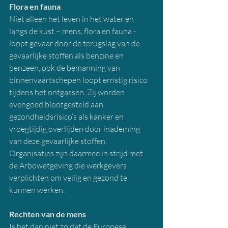
Flora en fauna
Niet alleen het leven in het water en 
langs de kust – mens, flora en fauna - 
loopt gevaar door de terugslag van de 
gevaarlijke stoffen als benzine en 
benzeen, ook de bemanning van 
binnenvaartschepen loopt ernstig risico 
tijdens het ontgassen. Zij worden 
evengoed blootgesteld aan 
gezondheidsrisico’s als kanker en 
vroegtijdig overlijden door inademing 
van deze gevaarlijke stoffen. 
Organisaties zijn daarmee in strijd met 
de Arbowetgeving die werkgevers 
verplichten om veilig en gezond te 
kunnen werken.  
Rechten van de mens
Is het dan niet zo dat de Europese 