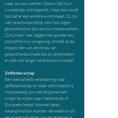
waar ze voor werken. Daarin lijkt hun 
invloed dan ook beperkt. Maar het wordt 
tijd dat er een andere wind blaast. Zij zijn 
wél verantwoordelijk voor hun eigen 
gezondheid en die van hun medewerkers. 
Zij kunnen ‘nee’ zeggen ten gunste van 
zichzelf en hun omgeving. Omdat ze de 
impact zien van de milieu- en 
gezondheidsschade die zij veroorzaken 
en dat niet langer verantwoord vinden.
Zelfleiderschap
Een mentaliteitsverandering naar 
zelfleiderschap en meer zelfinitiatief is 
noodzakelijk om niet altijd met een 
vinger te wijzen naar Nederlands of 
Europees beleid. Hoewel zeker 
nalatigheid kan worden verweten in dit 
geval aan het adres van de regering, is 