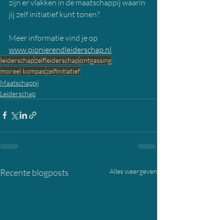
zijn er vlakken in de maatschappij waarin 
jij zelf initiatief kunt tonen?
Meer informatie vind je op 
www.pionierendleiderschap.nl
leiderschap
zelfleiderschap
ontgassing
moreel kompas
zelfinitiatief
Maatschappij
Leiderschap
Recente blogposts
Alles weergeven