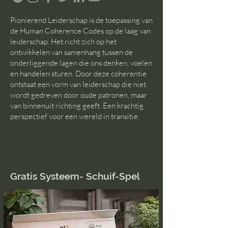
Pionierend Leiderschap is de toepassing van
de Human Coherence Codes op de laag van
leiderschap. Het richt zich op het
ontwikkelen van samenhang tussen de
onderliggende lagen die ons denken, voelen
en handelen sturen. Door deze coherentie
ontstaat een vorm van leiderschap die niet
wordt gedreven door oude patronen, maar
van binnenuit richting geeft. Een krachtig
perspectief voor een wereld in transitie.
Gratis Systeem- Schuif-Spel