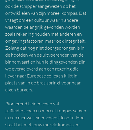
ook de schipper aangewezen op het 
ontwikkelen van zijn moreel kompas. Dat 
vraagt om een cultuur waarin andere 
waarden belangrijk gevonden worden 
zoals rekening houden met anderen en 
omgevingsfactoren, maar ook integriteit. 
Zolang dat nog niet doorgedrongen is in 
de hoofden van de uitvoerenden van de 
binnenvaart en hun leidinggevenden zijn 
we overgeleverd aan een regering die 
liever naar Europese collega’s kijkt in 
plaats van in de bres springt voor haar 
eigen burgers.
Pionierend Leiderschap vat 
zelfleiderschap en moreel kompas samen 
in een nieuwe leiderschapsfilosofie. Hoe 
staat het met jouw morele kompas en 