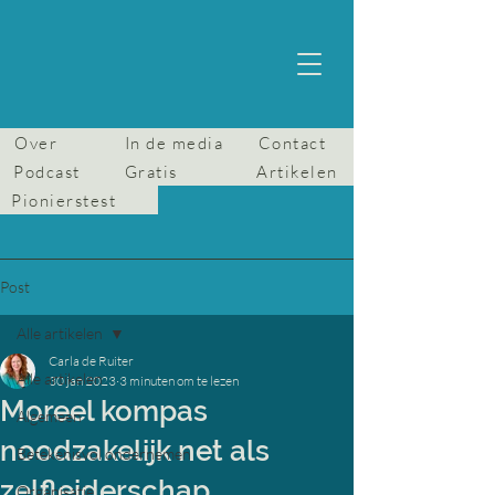
Over
In de media
Contact
Podcast
Gratis
Artikelen
Pionierstest
Post
Alle artikelen
Carla de Ruiter
Alle artikelen
30 jan 2023
3 minuten om te lezen
Moreel kompas
Algemeen
noodzakelijk net als
Betekenisvol ondernemen
zelfleiderschap
Organisatie