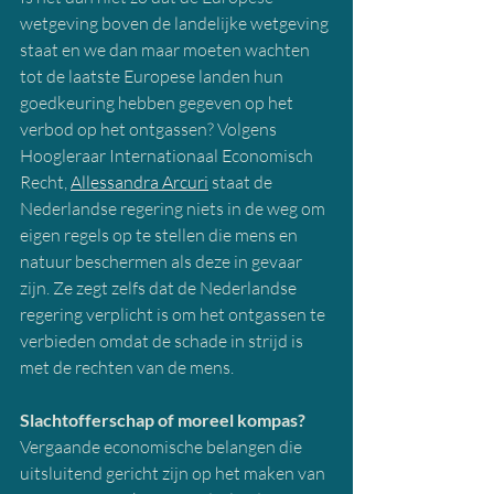
wetgeving boven de landelijke wetgeving 
staat en we dan maar moeten wachten 
tot de laatste Europese landen hun 
goedkeuring hebben gegeven op het 
verbod op het ontgassen? Volgens 
Hoogleraar Internationaal Economisch 
Recht, 
Allessandra Arcuri
 staat de 
Nederlandse regering niets in de weg om 
eigen regels op te stellen die mens en 
natuur beschermen als deze in gevaar 
zijn. Ze zegt zelfs dat de Nederlandse 
regering verplicht is om het ontgassen te 
verbieden omdat de schade in strijd is 
met de rechten van de mens. 
Slachtofferschap of moreel kompas?
Vergaande economische belangen die 
uitsluitend gericht zijn op het maken van 