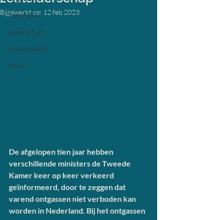
Bijgewerkt op:
12 feb 2023
TimeWaver
Leiderschap
Maatschappij
Vrouw
De afgelopen tien jaar hebben 
verschillende ministers de Tweede 
Kamer keer op keer verkeerd 
geïnformeerd, door te zeggen dat 
varend ontgassen niet verboden kan 
worden in Nederland. Bij het ontgassen 