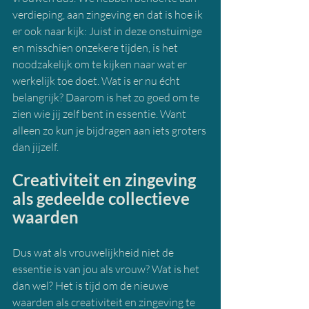
verdieping, aan zingeving en dat is hoe ik 
er ook naar kijk: Juist in deze onstuimige 
en misschien onzekere tijden, is het 
noodzakelijk om te kijken naar wat er 
werkelijk toe doet. Wat is er nu écht 
belangrijk? Daarom is het zo goed om te 
zien wie jij zelf bent in essentie. Want 
alleen zo kun je bijdragen aan iets groters 
dan jijzelf.
Creativiteit en zingeving 
als gedeelde collectieve 
waarden
Dus wat als vrouwelijkheid niet de 
essentie is van jou als vrouw? Wat is het 
dan wel? Het is tijd om de nieuwe 
waarden als creativiteit en zingeving te 