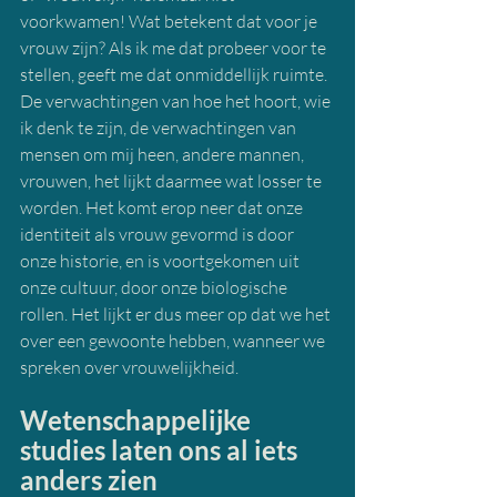
voorkwamen! Wat betekent dat voor je 
vrouw zijn? Als ik me dat probeer voor te 
stellen, geeft me dat onmiddellijk ruimte. 
De verwachtingen van hoe het hoort, wie 
ik denk te zijn, de verwachtingen van 
mensen om mij heen, andere mannen, 
vrouwen, het lijkt daarmee wat losser te 
worden. Het komt erop neer dat onze 
identiteit als vrouw gevormd is door 
onze historie, en is voortgekomen uit 
onze cultuur, door onze biologische 
rollen. Het lijkt er dus meer op dat we het 
over een gewoonte hebben, wanneer we 
spreken over vrouwelijkheid.
Wetenschappelijke 
studies laten ons al iets 
anders zien