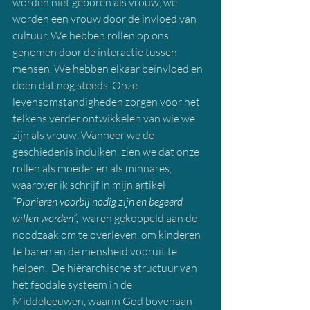
worden niet geboren als vrouw, we 
worden een vrouw door de invloed van 
cultuur. We hebben rollen op ons 
genomen door de interactie tussen 
mensen. We hebben elkaar beïnvloed en 
doen dat nog steeds. Onze 
levensomstandigheden zorgen voor het 
telkens verder ontwikkelen van wie we 
zijn als vrouw. Wanneer we de 
geschiedenis induiken, zien we dat onze 
rollen als moeder en als minnares, 
waarover ik schrijf in mijn artikel 
“Pionieren voorbij nodig zijn en begeerd 
willen worden”,
waren gekoppeld aan de 
noodzaak om te overleven, om kinderen 
te baren en de mensheid vooruit te 
helpen.  De hiërarchische structuur van 
het feodale systeem in de 
Middeleeuwen, waarin God bovenaan 