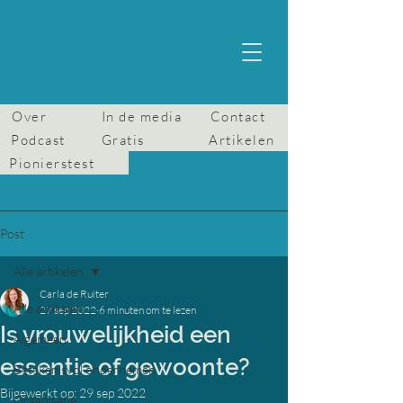
Over
In de media
Contact
Podcast
Gratis
Artikelen
Pionierstest
Post
Alle artikelen
Carla de Ruiter
Alle artikelen
27 sep 2022
6 minuten om te lezen
Is vrouwelijkheid een
Algemeen
essentie of gewoonte?
Betekenisvol ondernemen
Bijgewerkt op:
29 sep 2022
Organisatie