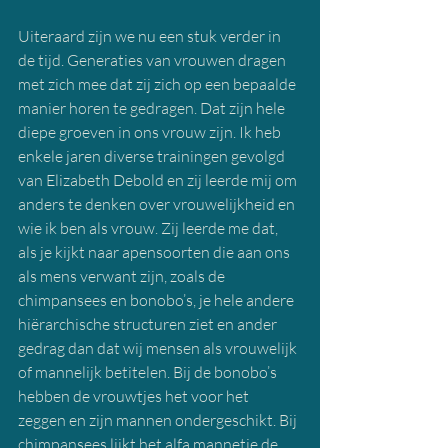
Uiteraard zijn we nu een stuk verder in 
de tijd. Generaties van vrouwen dragen 
met zich mee dat zij zich op een bepaalde 
manier horen te gedragen. Dat zijn hele 
diepe groeven in ons vrouw zijn. Ik heb 
enkele jaren diverse trainingen gevolgd 
van Elizabeth Debold en zij leerde mij om 
anders te denken over vrouwelijkheid en 
wie ik ben als vrouw. Zij leerde me dat, 
als je kijkt naar apensoorten die aan ons 
als mens verwant zijn, zoals de 
chimpansees en bonobo’s, je hele andere 
hiërarchische structuren ziet en ander 
gedrag dan dat wij mensen als vrouwelijk 
of mannelijk betitelen. Bij de bonobo’s 
hebben de vrouwtjes het voor het 
zeggen en zijn mannen ondergeschikt. Bij 
chimpansees lijkt het alfa mannetje de 