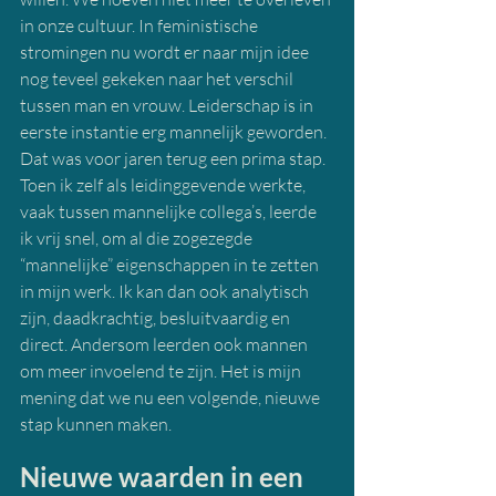
in onze cultuur. In feministische 
stromingen nu wordt er naar mijn idee 
nog teveel gekeken naar het verschil 
tussen man en vrouw. Leiderschap is in 
eerste instantie erg mannelijk geworden. 
Dat was voor jaren terug een prima stap. 
Toen ik zelf als leidinggevende werkte, 
vaak tussen mannelijke collega’s, leerde 
ik vrij snel, om al die zogezegde 
“mannelijke” eigenschappen in te zetten 
in mijn werk. Ik kan dan ook analytisch 
zijn, daadkrachtig, besluitvaardig en 
direct. Andersom leerden ook mannen 
om meer invoelend te zijn. Het is mijn 
mening dat we nu een volgende, nieuwe 
stap kunnen maken.
Nieuwe waarden in een 