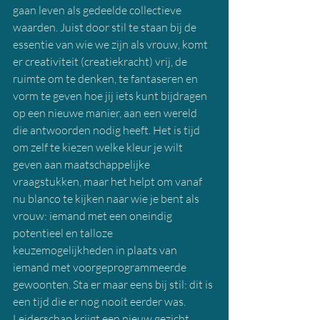
gaan leven als gedeelde collectieve 
waarden. Juist door stil te staan bij de 
essentie van wie we zijn als vrouw, komt 
er creativiteit (creatiekracht) vrij, de 
ruimte om te denken, te fantaseren en 
vorm te geven hoe jij iets kunt bijdragen 
op een nieuwe manier, aan een wereld 
die antwoorden nodig heeft. Het is tijd 
om zelf te kiezen welke kleur je wilt 
geven aan maatschappelijke 
vraagstukken, maar het helpt om vanaf 
nu blanco te kijken naar wie je bent als 
vrouw: iemand met een oneindig 
potentieel en talloze 
keuzemogelijkheden in plaats van 
iemand met voorgeprogrammeerde 
gewoonten. Sta er maar eens bij stil: dit is 
een tijd die er nog nooit eerder was. 
Leiderschap krijgt een nieuw gezicht 