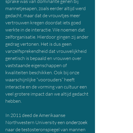
sprake was van dominante genen bij 
mannetjesapen, zoals eerder altijd werd 
gedacht, maar dat de vrouwtjes meer 
vertrouwen kregen doordat iets goed 
werkte in de interactie. We noemen dat 
zelforganisatie. Hierdoor gingen zij ander 
gedrag vertonen. Het is dus geen 
vanzelfsprekendheid dat vrouwelijkheid 
genetisch is bepaald en vrouwen over 
vaststaande eigenschappen of 
kwaliteiten beschikken. Ook bij onze 
waarschijnlijke “voorouders” heeft 
interactie en de vorming van cultuur een 
veel grotere impact dan we altijd gedacht 
hebben.
In 2011 deed de Amerikaanse 
Northwestern University een 
onderzoek
naar de testosteronspiegel van mannen 