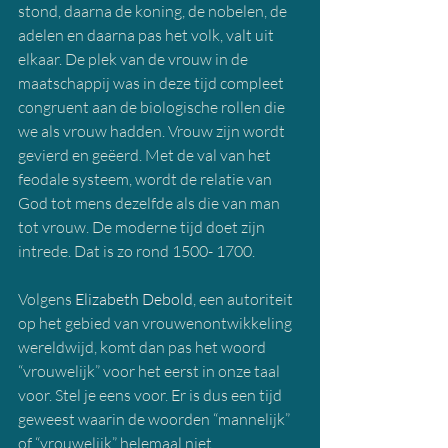
stond, daarna de koning, de nobelen, de 
adelen en daarna pas het volk, valt uit 
elkaar. De plek van de vrouw in de 
maatschappij was in deze tijd compleet 
congruent aan de biologische rollen die 
we als vrouw hadden. Vrouw zijn wordt 
gevierd en geëerd. Met de val van het 
feodale systeem, wordt de relatie van 
God tot mens dezelfde als die van man 
tot vrouw. De moderne tijd doet zijn 
intrede. Dat is zo rond 1500- 1700.
Volgens 
Elizabeth Debold
, een autoriteit 
op het gebied van vrouwenontwikkeling 
wereldwijd, komt dan pas het woord 
“vrouwelijk” voor het eerst in onze taal 
voor. Stel je eens voor. Er is dus een tijd 
geweest waarin de woorden “mannelijk” 
of “vrouwelijk” helemaal niet 