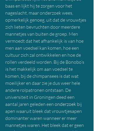
baas en lijkt hij te zorgen voor het 
nageslacht, maar onderzoek wees, 
opmerkelijk genoeg, uit dat de vrouwtjes 
zich lieten bevruchten door meerdere 
mannetjes van buiten de groep. Men 
vermoedt dat het afhankelijk is van hoe 
men aan voedsel kan komen, hoe een 
cultuur zich zal ontwikkelen en hoe de 
rollen verdeeld worden. Bij de Bonobo’s 
is het makkelijk om aan voedsel te 
komen, bij de chimpansees is dat wat 
moeilijker en daar zie je dus weer hele 
andere rolpatronen ontstaan. De 
universiteit in Groningen deed een 
aantal jaren geleden een
 onderzoek
 bij 
apen waaruit bleek dat vrouwtjesapen 
dominanter waren wanneer er meer 
mannetjes waren. Het bleek dat er geen 