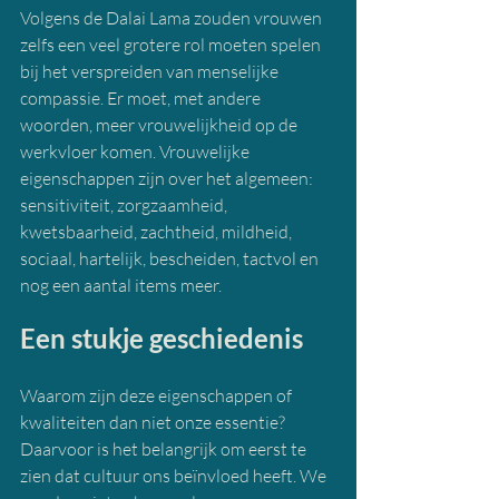
Volgens de Dalai Lama zouden vrouwen 
zelfs een veel grotere rol moeten spelen 
bij het verspreiden van menselijke 
compassie. Er moet, met andere 
woorden, meer vrouwelijkheid op de 
werkvloer komen. Vrouwelijke 
eigenschappen zijn over het algemeen: 
sensitiviteit, zorgzaamheid, 
kwetsbaarheid, zachtheid, mildheid, 
sociaal, hartelijk, bescheiden, tactvol en 
nog een aantal items meer.
Een stukje geschiedenis
Waarom zijn deze eigenschappen of 
kwaliteiten dan niet onze essentie? 
Daarvoor is het belangrijk om eerst te 
zien dat cultuur ons beïnvloed heeft. We 