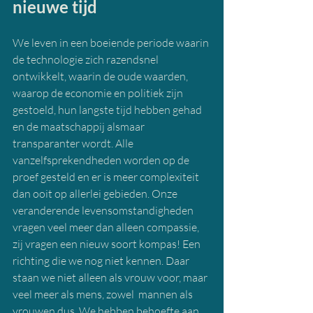
nieuwe tijd
We leven in een boeiende periode waarin 
de technologie zich razendsnel 
ontwikkelt, waarin de oude waarden, 
waarop de economie en politiek zijn 
gestoeld, hun langste tijd hebben gehad 
en de maatschappij alsmaar 
transparanter wordt. Alle 
vanzelfsprekendheden worden op de 
proef gesteld en er is meer complexiteit 
dan ooit op allerlei gebieden. Onze 
veranderende levensomstandigheden 
vragen veel meer dan alleen compassie, 
zij vragen een nieuw soort kompas! Een 
richting die we nog niet kennen. Daar 
staan we niet alleen als vrouw voor, maar 
veel meer als mens, zowel  mannen als 
vrouwen dus. We hebben behoefte aan 