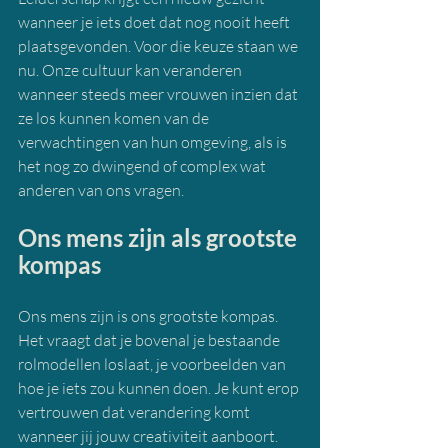
wanneer je iets doet dat nog nooit heeft 
plaatsgevonden. Voor die keuze staan we 
nu. Onze cultuur kan veranderen 
wanneer steeds meer vrouwen inzien dat 
ze los kunnen komen van de 
verwachtingen van hun omgeving, als is 
het nog zo dwingend of complex wat 
anderen van ons vragen.
Ons mens zijn als grootste 
kompas
Ons mens zijn is ons grootste kompas. 
Het vraagt dat je bovenal je bestaande 
rolmodellen loslaat, je voorbeelden van 
hoe je iets zou kunnen doen. Je kunt erop 
vertrouwen dat verandering komt 
wanneer jij jouw creativiteit aanboort. 