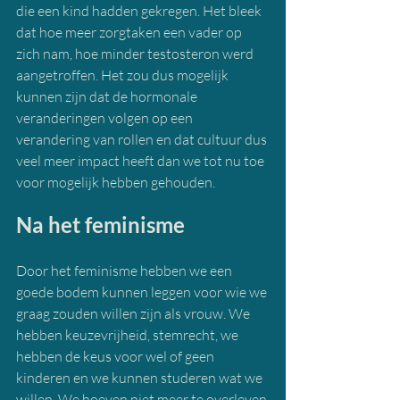
die een kind hadden gekregen. Het bleek 
dat hoe meer zorgtaken een vader op 
zich nam, hoe minder testosteron werd 
aangetroffen. Het zou dus mogelijk 
kunnen zijn dat de hormonale 
veranderingen volgen op een 
verandering van rollen en dat cultuur dus 
veel meer impact heeft dan we tot nu toe 
voor mogelijk hebben gehouden.
Na het feminisme
Door het feminisme hebben we een 
goede bodem kunnen leggen voor wie we 
graag zouden willen zijn als vrouw. We 
hebben keuzevrijheid, stemrecht, we 
hebben de keus voor wel of geen 
kinderen en we kunnen studeren wat we 
willen. We hoeven niet meer te overleven 