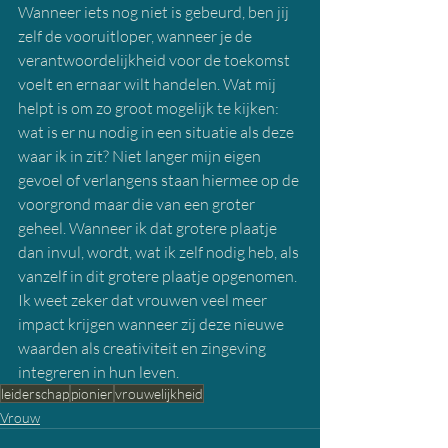
Wanneer iets nog niet is gebeurd, ben jij 
zelf de vooruitloper, wanneer je de 
verantwoordelijkheid voor de toekomst 
voelt en ernaar wilt handelen. Wat mij 
helpt is om zo groot mogelijk te kijken: 
wat is er nu nodig in een situatie als deze 
waar ik in zit? Niet langer mijn eigen 
gevoel of verlangens staan hiermee op de 
voorgrond maar die van een groter 
geheel. Wanneer ik dat grotere plaatje 
dan invul, wordt, wat ik zelf nodig heb, als 
vanzelf in dit grotere plaatje opgenomen. 
Ik weet zeker dat vrouwen veel meer 
impact krijgen wanneer zij deze nieuwe 
waarden als creativiteit en zingeving 
integreren in hun leven.
leiderschap
pionier
vrouwelijkheid
Vrouw